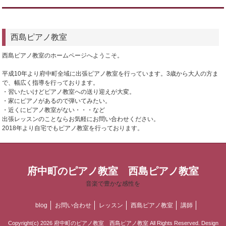
西島ピアノ教室
西島ピアノ教室のホームページへようこそ。
平成10年より府中町全域に出張ピアノ教室を行っています。3歳から大人の方ま
で、幅広く指導を行っております。
・習いたいけどピアノ教室への送り迎えが大変。
・家にピアノがあるので弾いてみたい。
・近くにピアノ教室がない・・・など
出張レッスンのことならお気軽にお問い合わせください。
2018年より自宅でもピアノ教室を行っております。
府中町のピアノ教室 西島ピアノ教室
音楽で豊かな感性を
blog
お問い合わせ
レッスン
西島ピアノ教室
講師
Copyright(c) 2026 府中町のピアノ教室 西島ピアノ教室 All Rights Reserved. Design