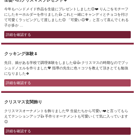
生徒へのクリスマスプレゼント💚
今年もハンドメイド作品を生徒にプレゼントしました😊❤️ りんごをモチーフ
にしたキーホルダーを作りました👍 これと一緒にキャンディとチョコを付け
て可愛くラッピングして渡しました😊 「可愛い😊💖」と言って喜んでくれる
子が多か …
詳細を確認する
クッキング体験🌷
先日、娘がある学校で調理体験をしました😃👍 クリスマスの時期なのでブッ
シュドノエルを作りました💖 指導の先生に色々コツを教えて頂きとても勉強
になりました🍀
詳細を確認する
クリスマス玄関飾り
クリスマスオーナメントを飾りました💚 生徒たちから可愛い❤️と言ってもら
えてテンションアップ👍 手作りオーナメントも可愛いくて気に入っています
😊
詳細を確認する